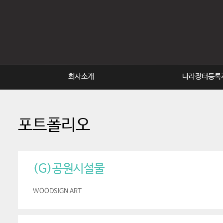
회사소개
나라장터등록
포트폴리오
(G)공원시설물
WOODSIGN ART