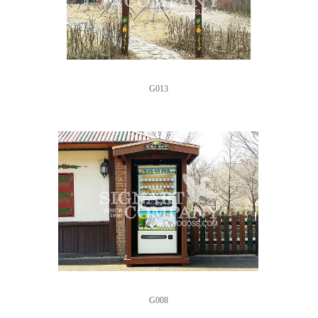
G013
G008