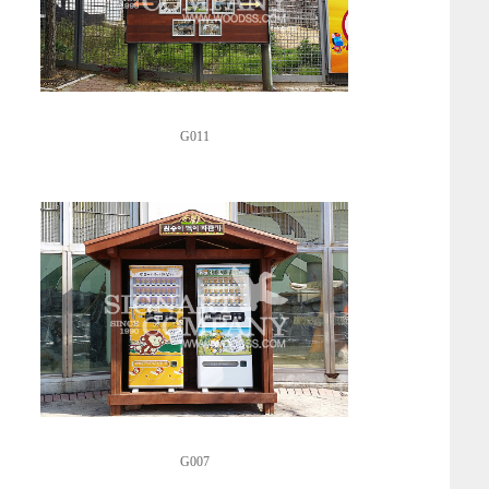
G011
G007