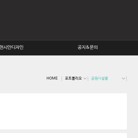
(S)인포메이션사인 추천시
안
(T)현판&표찰 추천시안
(W)공원시설물 추천시안
천시안디자인
공지&문의
HOME
포트폴리오
공원시설물