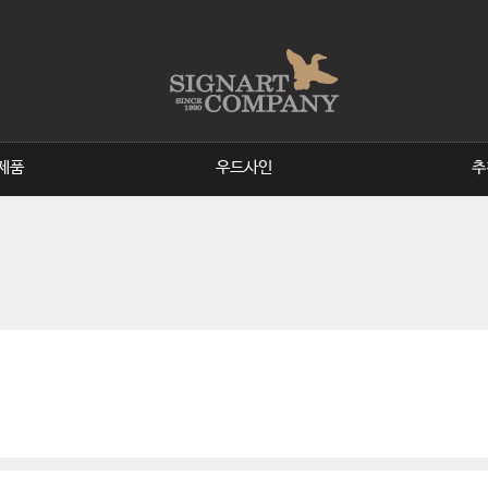
주메뉴바로가기
본문바로가기
(F)현판&표찰
(G)공원시설물
제품
우드사인
추