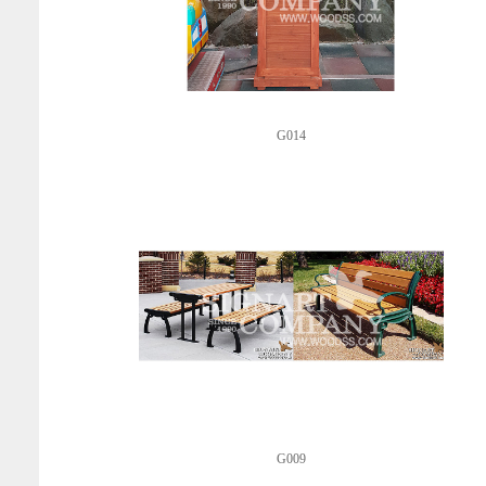
G014
G009