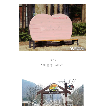
G017
* 제 품 명 : G017* ..