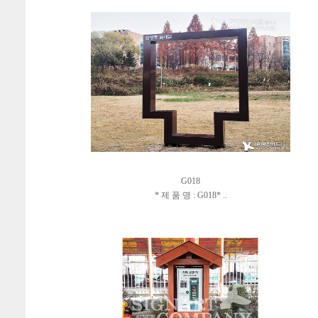
G018
* 제 품 명 : G018* ..