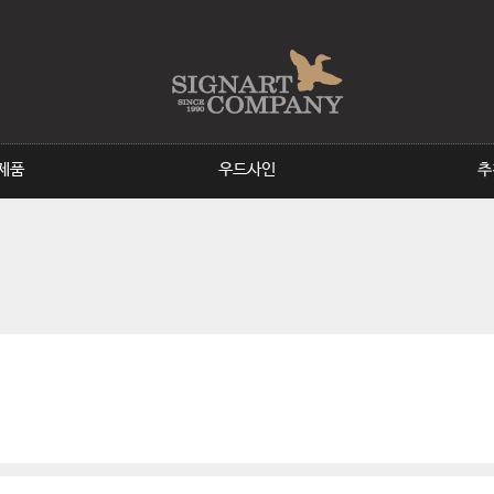
주메뉴바로가기
본문바로가기
(F)현판&표찰
(G)공원시설물
제품
우드사인
추