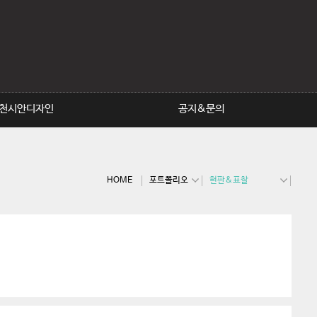
(S)인포메이션사인 추천시
안
(T)현판&표찰 추천시안
(W)공원시설물 추천시안
천시안디자인
공지&문의
HOME
포트폴리오
현판&표찰