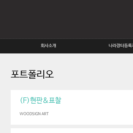
회사소개
나라장터등록
포트폴리오
(F)현판&표찰
WOODSIGN ART