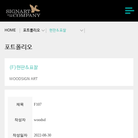
주메뉴바로가기
본문바로가기
HOME
포트폴리오
현판&표찰
포트폴리오
(F)현판&표찰
WOODSIGN ART
제목
F107
작성자
woodsd
작성일자
2022-08-30