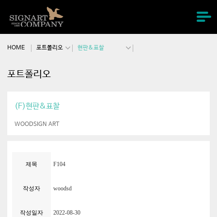
주메뉴바로가기
본문바로가기
HOME
포트폴리오
현판&표찰
포트폴리오
(F)현판&표찰
WOODSIGN ART
제목
F104
작성자
woodsd
작성일자
2022-08-30