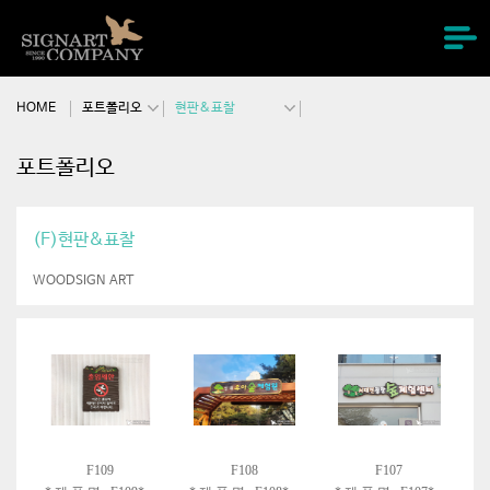
주메뉴바로가기
본문바로가기
HOME
포트폴리오
현판&표찰
포트폴리오
(F)현판&표찰
WOODSIGN ART
F109
F108
F107